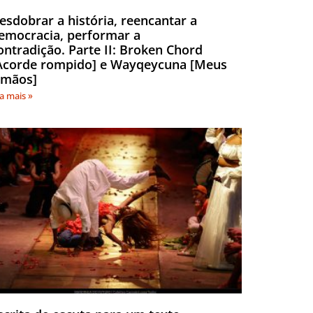
esdobrar a história, reencantar a
emocracia, performar a
ontradição. Parte II: Broken Chord
Acorde rompido] e Wayqeycuna [Meus
rmãos]
ia mais »