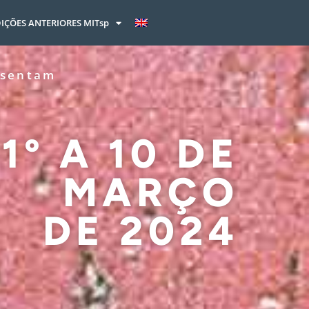
IÇÕES ANTERIORES MITsp
esentam
1º A 10 DE
MARÇO
DE 2024