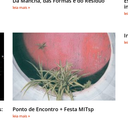
Da Mancha, das Formas e do Resíduo
E
i
leia mais »
le
I
le
s:
Ponto de Encontro + Festa MITsp
leia mais »