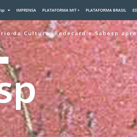
Tsp
IMPRENSA
PLATAFORMA MIT +
PLATAFORMA BRASIL
ED
ério da Cultura, Redecard e Sabesp apr