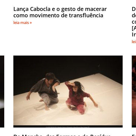
Lança Cabocla e o gesto de macerar
D
como movimento de transfluência
d
c
leia mais »
[
I
le