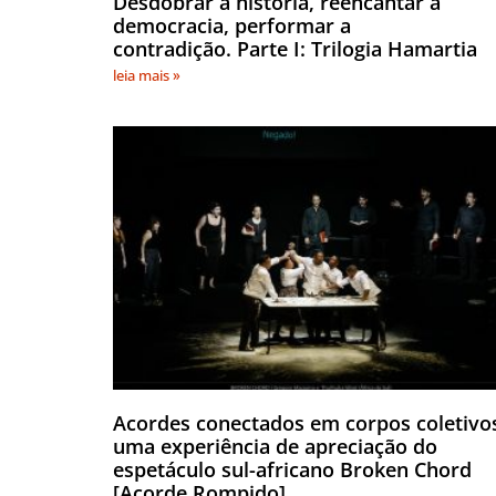
Desdobrar a história, reencantar a
democracia, performar a
contradição. Parte I: Trilogia Hamartia
leia mais »
Acordes conectados em corpos coletivo
uma experiência de apreciação do
espetáculo sul-africano Broken Chord
[Acorde Rompido]