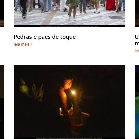
Pedras e pães de toque
U
m
leia mais »
le