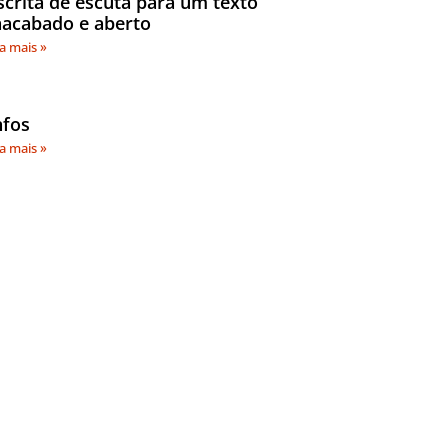
scrita de escuta para um texto
nacabado e aberto
ia mais »
nfos
ia mais »