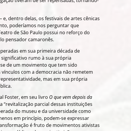
regação tiveram de ser repensadas, tornando-
– e, dentro delas, os festivais de artes cênicas
nto, poderíamos nos perguntar que
Teatro de São Paulo possui no reforço do
elo pensador camaronês.
 operadas em sua primeira década de
 significativo rumo à sua própria
ta-se de um movimento que tem sido
jos vínculos com a democracia não remetem
representatividade, mas em sua própria
blica.
l Foster, em seu livro
O que vem depois da
 “revitalização parcial dessas instituições
nesperada do museu e da universidade como
o menos em princípio, podem-se expressar
 transformação é fruto de movimentos ativistas