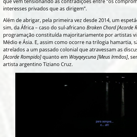
que vêm tensionando as contradições entre “os compromis
interesses privados que as dirigem”.
Além de abrigar, pela primeira vez desde 2014, um espet
sim, da África – caso do sul-africano
Broken Chord [Acorde 
programação constituída majoritariamente por artistas vin
Médio e Ásia. E, assim como ocorre na trilogia hamartia,
atrelados a um passado colonial que atravessam as disc
[Acorde Rompido]
quanto em
Wayqeycuna [Meus Irmãos]
, s
artista argentino Tiziano Cruz.