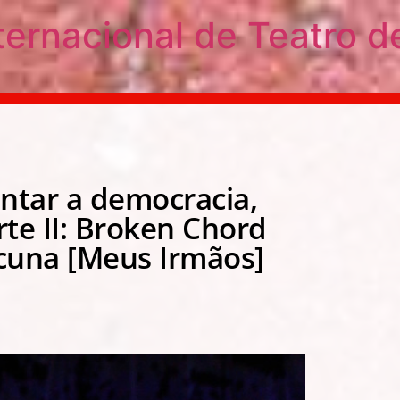
ternacional de Teatro d
antar a democracia,
rte II: Broken Chord
cuna [Meus Irmãos]