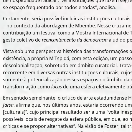
de hospitalidade radical”. “As instituições que fazem seg
se espaço frequentado por todos e todas”, analisa.
Certamente, seria possível incluir as instituições culturais 
– no contexto da abordagem de Mbembe. Nesse cruzame
contribuição um festival como a Mostra Internacional de 
gesto coletivo de
reencantamento da democracia
aludido p
Vista sob uma perspectiva histórica das transformações
existência, a própria MITsp dá, com esta edição, um passo
descolonialização, sobretudo em âmbito curatorial. Tra
recorrente em diversas outras instituições culturais, cu
somente à potencialização desses espaços no âmbito da 
transformação como
locus
de uma esfera efetivamente pú
Em sentido semelhante, o crítico de arte estadunidense Ha
farsa
, afirma que, nos últimos anos, estaria ocorrendo uma
[culturais]”, cujo principal resultado seria uma “volta i
possíveis locais de resgate da esfera pública, em que, a
críticas e se propor alternativas”. Na visão de Foster, tal