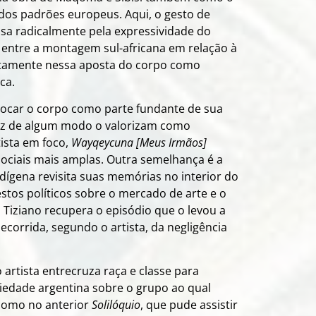
dos padrões europeus. Aqui, o gesto de
sa radicalmente pela expressividade do
 entre a montagem sul-africana em relação à
stamente nessa aposta do corpo como
ca.
locar o corpo como parte fundante de sua
Cruz de algum modo o valorizam como
tista em foco,
Wayqeycuna [Meus Irmãos]
ociais mais amplas. Outra semelhança é a
ndígena revisita suas memórias no interior do
tos políticos sobre o mercado de arte e o
a, Tiziano recupera o episódio que o levou a
corrida, segundo o artista, da negligência
o artista entrecruza raça e classe para
ciedade argentina sobre o grupo ao qual
 como no anterior
Solilóquio
, que pude assistir