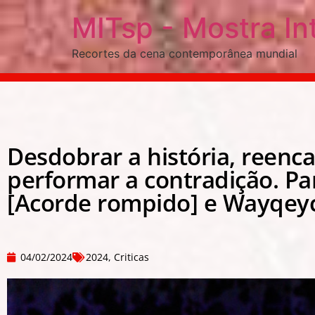
MITsp - Mostra In
Recortes da cena contemporânea mundial
Desdobrar a história, reenc
performar a contradição. Pa
[Acorde rompido] e Wayqey
04/02/2024
2024
,
Criticas