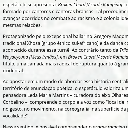
espetáculo se apresenta,
Broken Chord [Acorde Rompido]
co
formado por cantores e cantoras brancas. Tal procedimen
avanços ocorridos no combate ao racismo e à colonialida
mesmas relações.
Protagonizado pelo excepcional bailarino Gregory Maqoma
tradicional Xhosa [grupo étnico sul-africano] e da dança 
acontecido durante essa turnê. Ao contrário tanto da
Tril
Wayqeycuna [Meus Irmãos]
, em
Broken Chord [Acorde Rompi
título, uma camada mais radical de ruptura quanto à gra
ocidental.
Ao apostar em um modo de abordar essa história centrali
território de enunciação poética, o espetáculo valoriza 
pensadora Leda Maria Martins – curadora do eixo Olhares
Corbelino –, compreende o corpo e a voz como “local de 
no gesto, no movimento, na coreografia, na superfície da
vocalidade”
.
Nesse sentido, é possível compreender o
acorde rompido
n