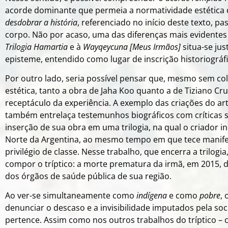
acorde dominante que permeia a normatividade estética 
desdobrar a história
, referenciado no início deste texto,
pas
corpo. Não por acaso, uma das diferenças mais evidentes
Trilogia Hamartia
e à
Wayqeycuna [Meus Irmãos]
situa-se ju
episteme, entendido como lugar de inscrição historiográfi
Por outro lado, seria possível pensar que, mesmo sem co
estética, tanto a obra de Jaha Koo quanto a de Tiziano 
receptáculo da experiência. A exemplo das criações do ar
também entrelaça testemunhos biográficos com críticas s
inserção de sua obra em uma trilogia, na qual o criador i
Norte da Argentina, ao mesmo tempo em que tece manifes
privilégio de classe. Nesse trabalho, que encerra a trilogi
compor o tríptico: a morte prematura da irmã, em 2015, de
dos órgãos de saúde pública de sua região.
Ao ver-se simultaneamente como
indígena
e como
pobre
, 
denunciar o descaso e a invisibilidade imputados pela so
pertence. Assim como nos outros trabalhos do tríptico –