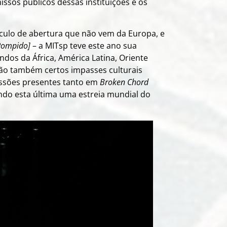
sos públicos dessas instituições e os
áculo de abertura que não vem da Europa, e
Rompido]
– a MITsp teve este ano sua
dos da África, América Latina, Oriente
 são também certos impasses culturais
ussões presentes tanto em
Broken Chord
endo esta última uma estreia mundial do