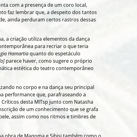
nta com a presença de um coro local,
to faz lembrar que, a despeito dos tantos
de, ainda perduram certos rastros dessas
, a criação utiliza elementos da dança
contemporânea para recriar o que teria
ogia Hamartia
quanto do espetáculo
do]
parece haver, como sugere o próprio
mática estética do teatro contemporâneo
zando no corpo e na dança seu principal
uma performance que, parafraseando a
 Críticos desta MITsp junto com Natasha
inscrição de um conhecimento que se grafa
 pele, assim como nos ritmos e timbres de
a obra de Maqoma e Sibisi também como o