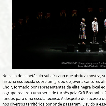
No caso do espetáculo sul-africano que abriu a mostra, 
história esquecida sobre um grupo de jovens cantores af
Choir, formado por representantes da elite negra local ed
o grupo realizou uma série de turnês pela Grã-Bretanha,
fundos para uma escola técnica. A despeito do sucesso d
nos diversos territórios por onde passaram. Devido a ess