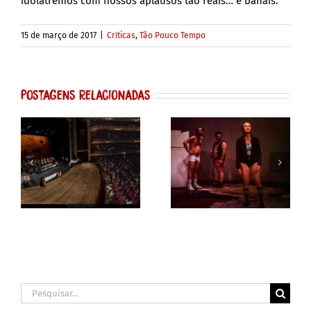
idolatremos com nossos aplausos tão reais… e banais.
15 de março de 2017
|
Críticas
,
Tão Pouco Tempo
Postagens Relacionadas
Buscar
resultados