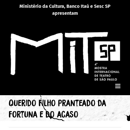
Ir
Ministério da Cultura, Banco Itaú e Sesc SP
para
apresentam
o
conteúdo
Querido filho pranteado da
fortuna e do acaso