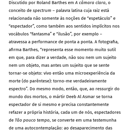
Discutido por Roland Barthes em
A câmara clara
, o
conceito de
spectrum
– palavra latina cuja raiz está
relacionada não somente às noções de “espetáculo” e
“espectador”, como também aos sentidos implícitos nos
vocábulos “fantasma” e “ilusão”, por exemplo –
atravessa a performance de ponta a ponta. A fotografia,
afirma Barthes, “representa esse momento muito sutil
em que, para dizer a verdade, não sou nem um sujeito
nem um objeto, mas antes um sujeito que se sente
tornar-se objeto: vivo então uma microexperiência da
morte (do parêntese): torno-me verdadeiramente
espectro”. Do mesmo modo, então, que, ao ressurgir do
mundo dos mortos, o mártir Deeb Al Asmar se torna
espectador de si mesmo e precisa constantemente
refazer a própria história, cada um de nós, espectadores
de
Tão pouco tempo
, se converte em uma testemunha
de uma autocontemplação: ao desaparecimento das