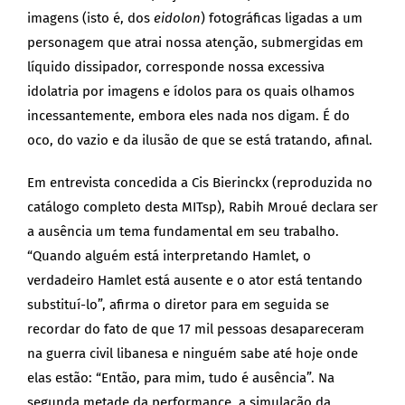
imagens (isto é, dos
eidolon
) fotográficas ligadas a um
personagem que atrai nossa atenção, submergidas em
líquido dissipador, corresponde nossa excessiva
idolatria por imagens e ídolos para os quais olhamos
incessantemente, embora eles nada nos digam. É do
oco, do vazio e da ilusão de que se está tratando, afinal.
Em entrevista concedida a Cis Bierinckx (reproduzida no
catálogo completo desta MITsp), Rabih Mroué declara ser
a ausência um tema fundamental em seu trabalho.
“Quando alguém está interpretando Hamlet, o
verdadeiro Hamlet está ausente e o ator está tentando
substituí-lo”, afirma o diretor para em seguida se
recordar do fato de que 17 mil pessoas desapareceram
na guerra civil libanesa e ninguém sabe até hoje onde
elas estão: “Então, para mim, tudo é ausência”. Na
segunda metade da performance, a simulação da