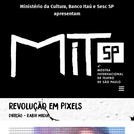
Ir
Ministério da Cultura, Banco Itaú e Sesc SP
para
apresentam
o
conteúdo
Revolução em Pixels
DIREÇÃO - Rabih Mroué
View