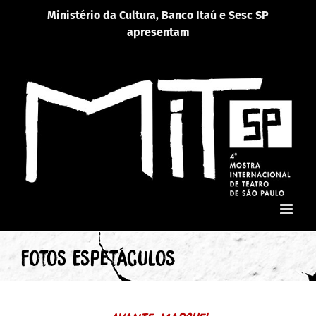
Ir
Ministério da Cultura, Banco Itaú e Sesc SP
para
apresentam
o
conteúdo
Fotos Espetáculos