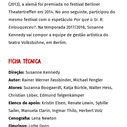
(2013), a alemã foi premiada no festival Berliner
Theatertreffen em 2014. No ano seguinte, participou do
mesmo festival com o espetáculo
Por que o Sr. R.
Enlouqueceu?
. Na temporada 2017/2018, Susanne
Kennedy vai compor a equipe de gestão artística do
teatro Volksbühne, em Berlim.
Ficha Técnica
Direção:
Susanne Kennedy
Autor:
Rainer Werner Fassbinder, Michael Fengler
Atores:
Suzanna Boogaerdt, Katja Bürkle, Walter Hess,
Christian Löber, Edmund Telgenkämper
Elenco de apoio:
Kristin Elsen, Renate Lewin, Sybille
Sailer, Manuela Clarin, Ingmar Thilo, Herbert Volz
Cenografia:
Lena Newton
Figurinos:
Lotte Goos