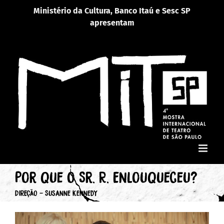
Ir
Ministério da Cultura, Banco Itaú e Sesc SP
para
apresentam
o
conteúdo
Por que o Sr. R. Enlouqueceu?
DIREÇÃO - Susanne Kennedy
View