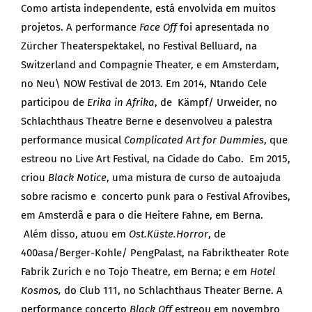
Como artista independente, está envolvida em muitos
projetos. A performance
Face Off
foi apresentada no
Zürcher Theaterspektakel, no Festival Belluard, na
Switzerland and Compagnie Theater, e em Amsterdam,
no Neu\ NOW Festival de 2013. Em 2014, Ntando Cele
participou de
Erika in Afrika
, de Kämpf/ Urweider, no
Schlachthaus Theatre Berne e desenvolveu a palestra
performance musical
Complicated Art for Dummies
, que
estreou no Live Art Festival, na Cidade do Cabo. Em 2015,
criou
Black Notice
, uma mistura de curso de autoajuda
sobre racismo e concerto punk para o Festival Afrovibes,
em Amsterdã e para o die Heitere Fahne, em Berna.
Além disso, atuou em
Ost.Küste.Horror
, de
400asa/Berger-Kohle/ PengPalast, na Fabriktheater Rote
Fabrik Zurich e no Tojo Theatre, em Berna; e em
Hotel
Kosmos,
do Club 111, no Schlachthaus Theater Berne. A
performance concerto
Black Off
estreou em novembro