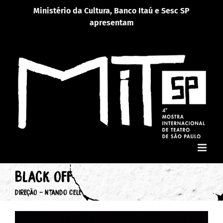
Ir
Ministério da Cultura, Banco Itaú e Sesc SP
para
apresentam
o
conteúdo
Black Off
DIREÇÃO - Ntando Cele
View