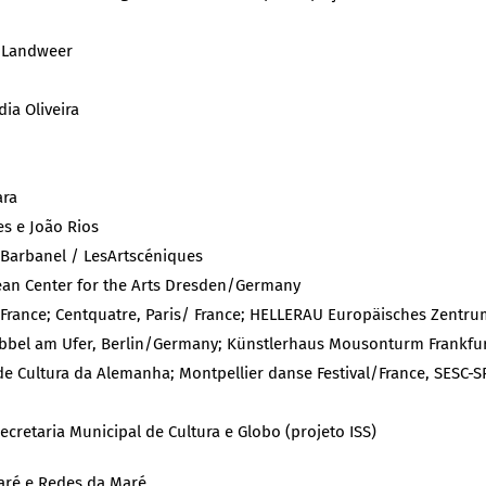
 Landweer
ia Oliveira
ara
s e João Rios
Barbanel / LesArtscéniques
n Center for the Arts Dresden/Germany
s/France; Centquatre, Paris/ France; HELLERAU Europäisches Zent
el am Ufer, Berlin/Germany; Künstlerhaus Mousonturm Frankfur
e Cultura da Alemanha; Montpellier danse Festival/France, SESC-S
ecretaria Municipal de Cultura e Globo (projeto ISS)
aré e Redes da Maré