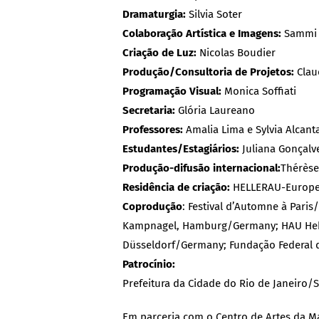
Dramaturgia:
Silvia Soter
Colaboração Artística e Imagens:
Sammi
Criação de Luz:
Nicolas Boudier
Produção/Consultoria de Projetos:
Claud
Programação Visual:
Monica Soffiati
Secretaria:
Glória Laureano
Professores:
Amalia Lima e Sylvia Alcant
Estudantes/Estagiários:
Juliana Gonçalve
Produção-difusão internacional:
Thérèse
Residência de criação:
HELLERAU-Europea
Coprodução
: Festival d’Automne à Pari
Kampnagel, Hamburg/Germany; HAU Hebb
Düsseldorf/Germany; Fundação Federal d
Patrocínio:
Prefeitura da Cidade do Rio de Janeiro/S
Em parceria com o Centro de Artes da M