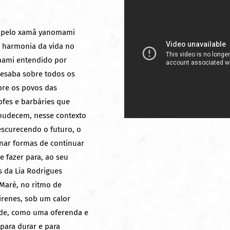
o pelo xamã yanomami
 harmonia da vida no
mami entendido por
desaba sobre todos os
bre os povos das
rofes e barbáries que
mudecem, nesse contexto
escurecendo o futuro, o
nar formas de continuar
 fazer para, ao seu
s da Lia Rodrigues
aré, no ritmo de
irenes, sob um calor
ade, como uma oferenda e
para durar e para