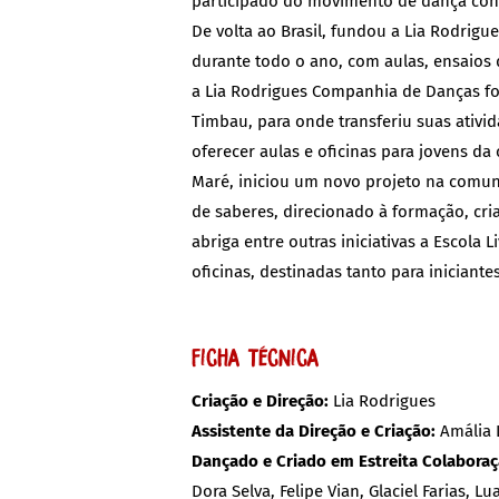
participado do movimento de dança cont
De volta ao Brasil, fundou a Lia Rodri
durante todo o ano, com aulas, ensaios 
a Lia Rodrigues Companhia de Danças fo
Timbau, para onde transferiu suas ativi
oferecer aulas e oficinas para jovens d
Maré, iniciou um novo projeto na comuni
de saberes, direcionado à formação, cri
abriga entre outras iniciativas a Escola
oficinas, destinadas tanto para iniciant
Ficha Técnica
Criação e Direção:
Lia Rodrigues
Assistente da Direção e Criação:
Amália 
Dançado e Criado em Estreita Colabora
Dora Selva, Felipe Vian, Glaciel Farias, 