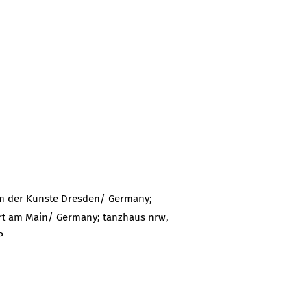
rum der Künste Dresden/ Germany;
t am Main/ Germany; tanzhaus nrw,
P