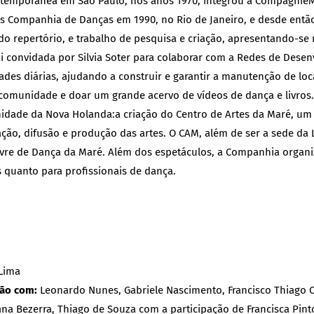
emporânea em São Paulo, nos anos 1970, integrou a CompagnieMa
gues Companhia de Danças em 1990, no Rio de Janeiro, e desde en
do repertório, e trabalho de pesquisa e criação, apresentando-se 
i convidada por Silvia Soter para colaborar com a Redes de Dese
dades diárias, ajudando a construir e garantir a manutenção de lo
a comunidade e doar um grande acervo de vídeos de dança e livros
dade da Nova Holanda:a criação do Centro de Artes da Maré, um lu
ação, difusão e produção das artes. O CAM, além de ser a sede d
 Livre de Dança da Maré. Além dos espetáculos, a Companhia organi
es quanto para profissionais de dança.
Lima
ção com:
Leonardo Nunes, Gabriele Nascimento, Francisco Thiago Cav
Luana Bezerra, Thiago de Souza com a participação de Francisca Pint