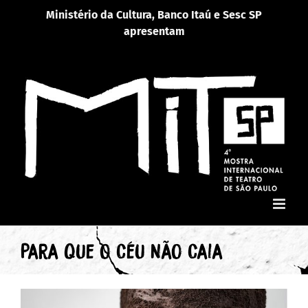
Ir
Ministério da Cultura, Banco Itaú e Sesc SP
para
apresentam
o
conteúdo
Para Que o Céu Não Caia