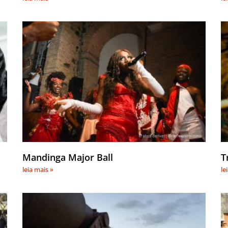
Mandinga Major Ball
T
leia mais »
le