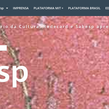
Tsp
IMPRENSA
PLATAFORMA MIT +
PLATAFORMA BRASIL
ED
ério da Cultura, Redecard e Sabesp apr