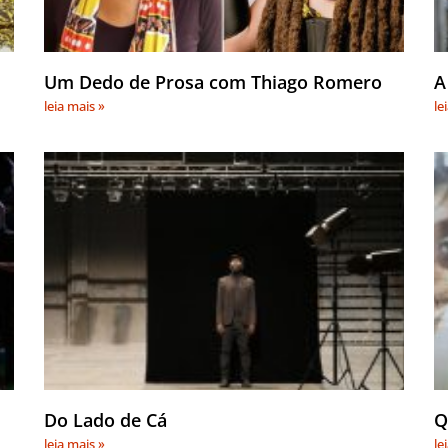
Um Dedo de Prosa com Thiago Romero
A
leia mais »
le
Do Lado de Cá
Q
leia mais »
le