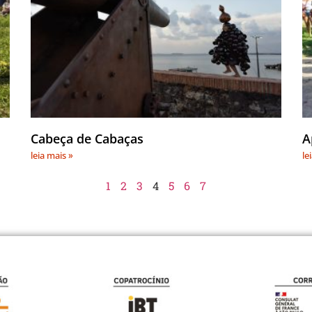
Cabeça de Cabaças
A
leia mais »
le
1
2
3
4
5
6
7