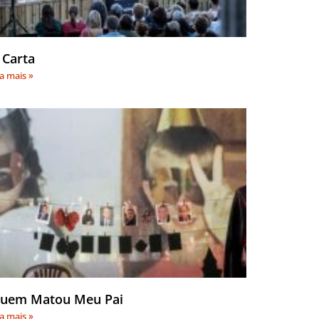
 Carta
ia mais »
uem Matou Meu Pai
ia mais »