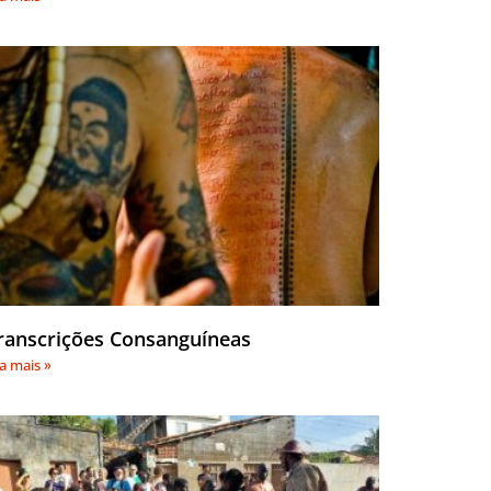
ranscrições Consanguíneas
ia mais »