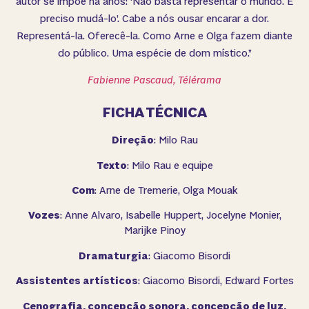
autor se impõe há anos: ‘Não basta representar o mundo. É
preciso mudá-lo’. Cabe a nós ousar encarar a dor.
Representá-la. Oferecê-la. Como Arne e Olga fazem diante
do público. Uma espécie de dom místico.”
Fabienne Pascaud, Télérama
FICHA TÉCNICA
Direção
: Milo Rau
Texto
: Milo Rau e equipe
Com
: Arne de Tremerie, Olga Mouak
Vozes
: Anne Alvaro, Isabelle Huppert, Jocelyne Monier,
Marijke Pinoy
Dramaturgia
: Giacomo Bisordi
Assistentes artísticos
: Giacomo Bisordi, Edward Fortes
Cenografia, concepção sonora, concepção de luz,