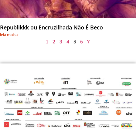
Republikkk ou Encruzilhada Não É Beco
leia mais »
1
2
3
4
5
6
7