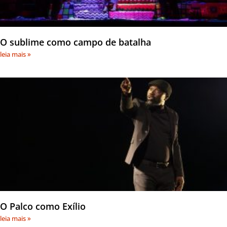
O sublime como campo de batalha
leia mais »
O Palco como Exílio
leia mais »