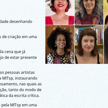
erdade desenhando
s de criação em uma
da cena que já
jo de estar presente
s pessoas artistas
a MITsp, instaurando
samento, nas quais as
ação, tanto do modo de
ica da escrita crítica.
so pela MITsp em uma