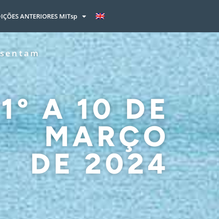
IÇÕES ANTERIORES MITsp
esentam
1º A 10 DE
MARÇO
DE 2024