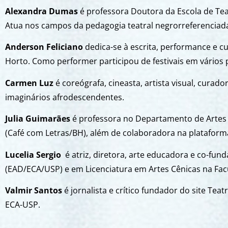
Alexandra Dumas
é professora Doutora da Escola de Tea
Atua nos campos da pedagogia teatral negrorreferenciada
Anderson Feliciano
dedica-se à escrita, performance e 
Horto. Como performer participou de festivais em vários 
Carmen Luz
é coreógrafa, cineasta, artista visual, cura
imaginários afrodescendentes.
Julia Guimarães
é professora no Departamento de Artes C
(Café com Letras/BH), além de colaboradora na plataforma 
Lucelia Sergio
é atriz, diretora, arte educadora e co-fun
(EAD/ECA/USP) e em Licenciatura em Artes Cênicas na Facu
Valmir Santos
é jornalista e crítico fundador do site Tea
ECA-USP.