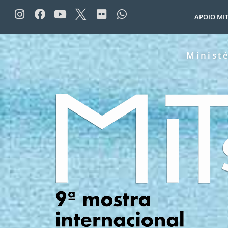
o
conteúdo
APOIO MI
Minist