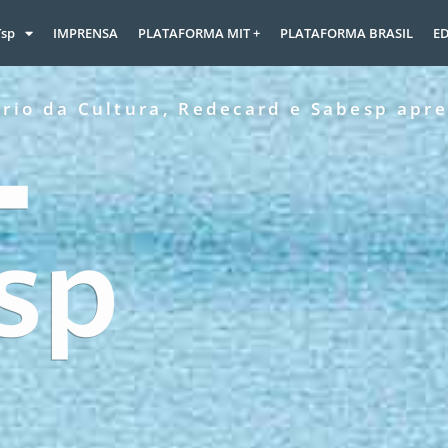
Tsp
IMPRENSA
PLATAFORMA MIT +
PLATAFORMA BRASIL
ED
ério da Cultura, Redecard e Sabesp apr