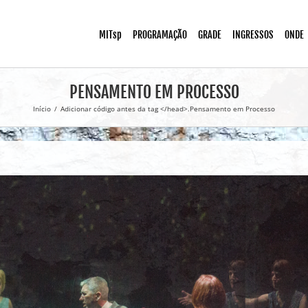
MITsp
PROGRAMAÇÃO
GRADE
INGRESSOS
ONDE
PENSAMENTO EM PROCESSO
Início
/
Adicionar código antes da tag </head>.
Pensamento em Processo