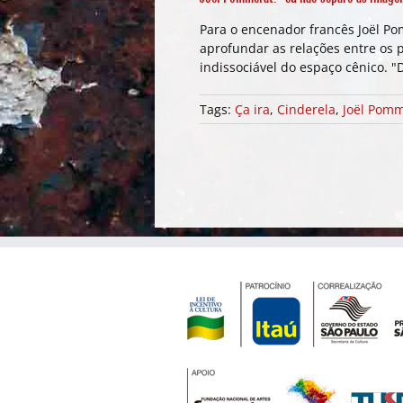
Para o encenador francês Joël Po
aprofundar as relações entre os 
indissociável do espaço cênico. "
Tags:
Ça ira
,
Cinderela
,
Joël Pom