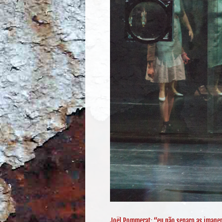
Joël Pommerat: “eu não separo as image