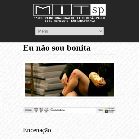
Eu não sou bonita
Encenação