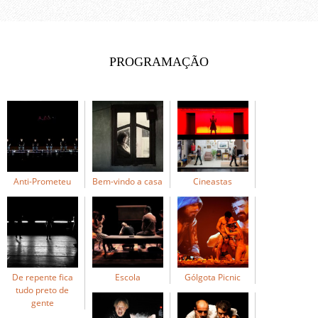
PROGRAMAÇÃO
Anti-Prometeu
Bem-vindo a casa
Cineastas
De repente fica
Escola
Gólgota Picnic
tudo preto de
gente