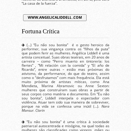
“La casa de la fuerza”.
WWW.ANGELICALIDDELL .COM
Fortuna Crítica
(…) “Eu não sou bonita” é o gesto heroico da
performer, sua vingança contra os “filhos da puta”
que podem ferir as mulheres. Angélica Liddell é uma
artista conceitual. Suas obras teatrais, em 20 anos de
carreira – como “Perro muerto en tintorería: los
flertes” , “Mi relación con la comida” y “El año de
Ricardo”, entre outras – estão mas próximas do
ativismo, da performance, do que do teatro, assim
como o “desfrutamos” com mais frequência. Ela está
muito próxima de artistas míticas, como Ana
Mendieta, Marina Abramovic ou Anne Sexton:
mulheres que construíram suas obras a partir de
seus corpos como matéria e documento. Em “Eu não
sou bonita”, Liddell interpela o espectador com
violência. Atuar tem sido sua maneira de sobreviver,
porque na vida se confessa uma inútil (…).
Nara
Mansur. Clarín
“Eu não sou bonita” é uma crítica à sociedade
patriarcal autocentrada e misógina, na qual todas as
mulheres são classificadas como virgens, mães ou