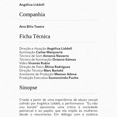
Angélica Liddell
Companhia
Atra Bílis Teatro
Ficha Técnica
Direção e Atuação
Angélica Liddell
Iluminação
Carlos Marquerie
Técnico de Som
Antonio Navarro
Técnico de Iluminação
Octavio Gómez
Vídeo
Vicente Rubio
Direção de Palco
África Rodríguez
Direção Técnica
Marc Bartoló
Assistente de Produção
Mamen Adeva
Produção Executiva
Gumersindo Puche
Sinopse
Criada a partir de uma experiência de abuso sexual
sofrido por Angélica Liddell, a performance “Eu não
sou bonita” apresenta uma crítica à sociedade
patriarcal e ao papéis que ela impõe às mulheres
desde o nascimento. Em diálogo com a estética