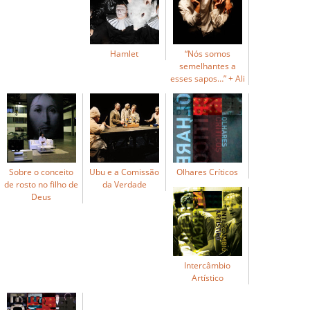
Hamlet
“Nós somos
semelhantes a
esses sapos…” + Ali
Sobre o conceito
Ubu e a Comissão
Olhares Críticos
de rosto no filho de
da Verdade
Deus
Intercâmbio
Artístico