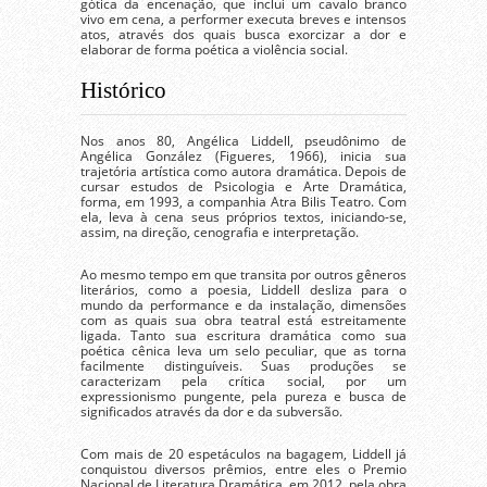
gótica da encenação, que inclui um cavalo branco
vivo em cena, a performer executa breves e intensos
atos, através dos quais busca exorcizar a dor e
elaborar de forma poética a violência social.
Histórico
Nos anos 80, Angélica Liddell, pseudônimo de
Angélica González (Figueres, 1966), inicia sua
trajetória artística como autora dramática. Depois de
cursar estudos de Psicologia e Arte Dramática,
forma, em 1993, a companhia Atra Bilis Teatro. Com
ela, leva à cena seus próprios textos, iniciando-se,
assim, na direção, cenografia e interpretação.
Ao mesmo tempo em que transita por outros gêneros
literários, como a poesia, Liddell desliza para o
mundo da performance e da instalação, dimensões
com as quais sua obra teatral está estreitamente
ligada. Tanto sua escritura dramática como sua
poética cênica leva um selo peculiar, que as torna
facilmente distinguíveis. Suas produções se
caracterizam pela crítica social, por um
expressionismo pungente, pela pureza e busca de
significados através da dor e da subversão.
Com mais de 20 espetáculos na bagagem, Liddell já
conquistou diversos prêmios, entre eles o Premio
Nacional de Literatura Dramática, em 2012, pela obra