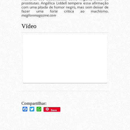
prostitutas. Angélica Liddell tempera essa afirmação
com uma pitada de humor negro, mas sem deixar de
fazer uma forte crítica ao machismo.
maglionmagazine.com
Vídeo
Compartilhar:
Facebook
Twitter
WhatsApp
Save