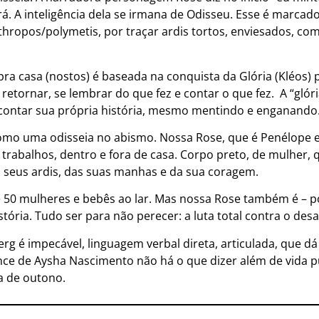
rá. A inteligência dela se irmana de Odisseu. Esse é marcado 
thropos/polymetis, por traçar ardis tortos, enviesados, co
 pra casa (nostos) é baseada na conquista da Glória (Kléos
a retornar, se lembrar do que fez e contar o que fez. A “glór
 contar sua própria história, mesmo mentindo e enganando
mo uma odisseia no abismo. Nossa Rose, que é Penélope 
rabalhos, dentro e fora de casa. Corpo preto, de mulher, 
os seus ardis, das suas manhas e da sua coragem.
e 50 mulheres e bebês ao lar. Mas nossa Rose também é – p
tória. Tudo ser para não perecer: a luta total contra o de
rg é impecável, linguagem verbal direta, articulada, que d
ance de Aysha Nascimento não há o que dizer além de vida pu
ia de outono.