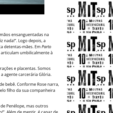
de mãos ensanguentadas na
z nada!”. Logo depois, a
nta detentas-mães. Em
Parto
 articulam umbilicalmente à
rações e placentas. Somos
a agente carcerária Glória.
 de bebê. Conforme Rose narra,
elo filho da sua companheira
e de Penélope, mas outros
!”. Além de mentir, é capaz de