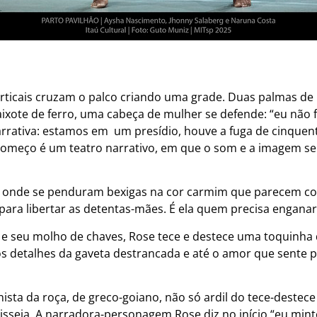
 verticais cruzam o palco criando uma grade. Duas palmas 
xote de ferro, uma cabeça de mulher se defende: “eu não fi
arrativa: estamos em um presídio, houve a fuga de cinque
começo é um teatro narrativo, em que o som e a imagem se
, onde se penduram bexigas na cor carmim que parecem co
para libertar as detentas-mães. É ela quem precisa enganar 
e seu molho de chaves, Rose tece e destece uma toquinha
s detalhes da gaveta destrancada e até o amor que sente p
ista da roça, de greco-goiano, não só ardil do tece-destec
seia. A narradora-personagem Rose diz no início “eu minto