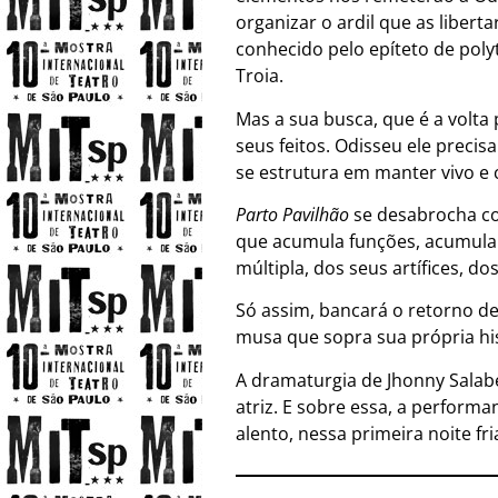
organizar o ardil que as liberta
conhecido pelo epíteto de poly
Troia.
Mas a sua busca, que é a volta
seus feitos. Odisseu ele precis
se estrutura em manter vivo e
Parto Pavilhão
se desabrocha co
que acumula funções, acumula t
múltipla, dos seus artífices, d
Só assim, bancará o retorno d
musa que sopra sua própria his
A dramaturgia de Jhonny Salabe
atriz. E sobre essa, a perform
alento, nessa primeira noite fr