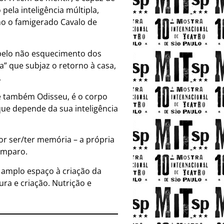
pela inteligência múltipla,
mo o famigerado Cavalo de
) pelo não esquecimento dos
ia” que subjaz o retorno à casa,
.
e também Odisseu, é o corpo
que depende da sua inteligência
or ser/ter memória – a própria
samparo.
á amplo espaço à criação da
ra e criação. Nutrição e