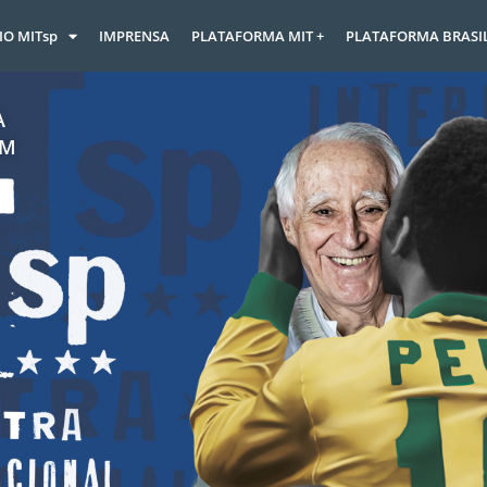
IO MITsp
IMPRENSA
PLATAFORMA MIT +
PLATAFORMA BRASI
A
AM