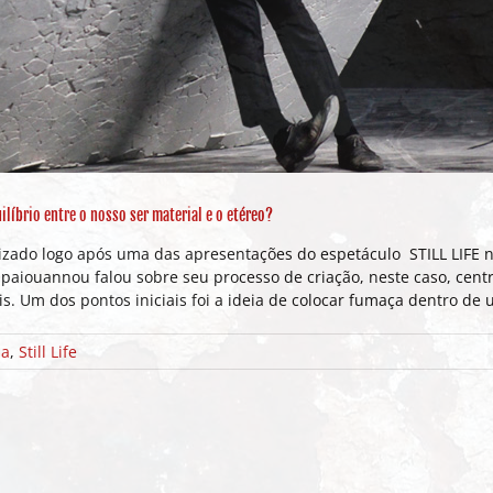
líbrio entre o nosso ser material e o etéreo?
ado logo após uma das apresentações do espetáculo STILL LIFE no
Papaiouannou falou sobre seu processo de criação, neste caso, cen
s. Um dos pontos iniciais foi a ideia de colocar fumaça dentro de
ia
,
Still Life