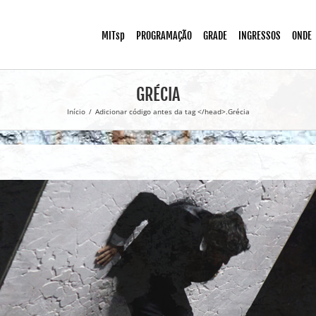
MITsp
PROGRAMAÇÃO
GRADE
INGRESSOS
ONDE
GRÉCIA
Início
/
Adicionar código antes da tag </head>.
Grécia