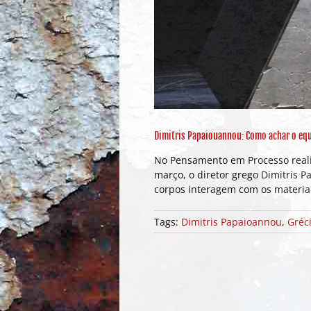
Dimitris Papaiouannou: Como achar o equi
No Pensamento em Processo realiz
março, o diretor grego Dimitris 
corpos interagem com os materiai
Tags:
Dimitris Papaioannou
,
Gréc