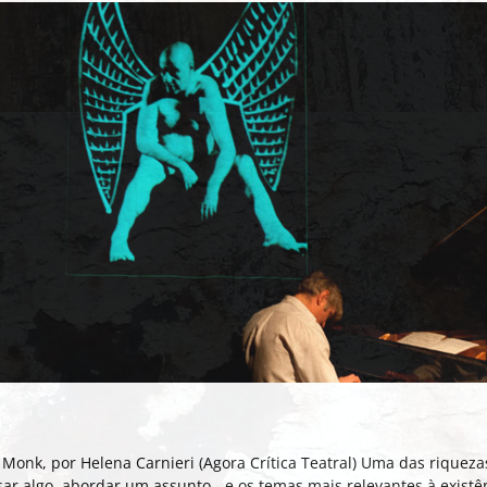
 Monk, por Helena Carnieri (Agora Crítica Teatral) Uma das riqueza
ssar algo, abordar um assunto - e os temas mais relevantes à exi