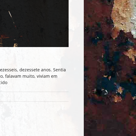
dezesseis, dezessete anos. Sentia
to, falavam muito, viviam em
cido