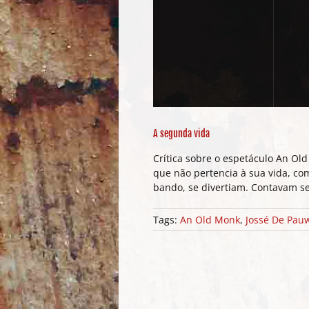
A segunda vida
Crítica sobre o espetáculo An Old
que não pertencia à sua vida, co
bando, se divertiam. Contavam s
Tags:
An Old Monk
,
Jossé De Pau