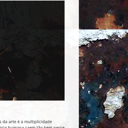
s da arte é a multiplicidade
stência humana caem tão bem nesse