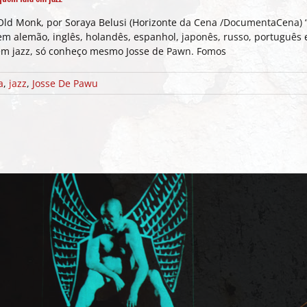
n Old Monk, por Soraya Belusi (Horizonte da Cena /DocumentaCena)
 em alemão, inglês, holandês, espanhol, japonês, russo, português
em jazz, só conheço mesmo Josse de Pawn. Fomos
a
,
jazz
,
Josse De Pawu