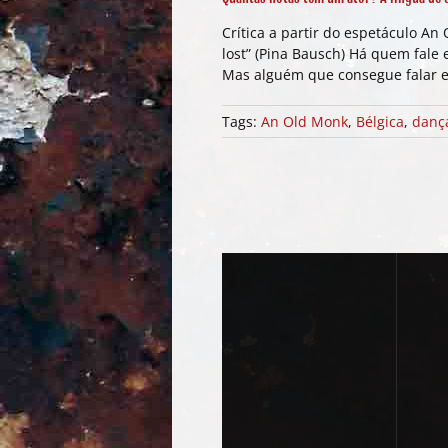
Crítica a partir do espetáculo A
lost” (Pina Bausch) Há quem fale
Mas alguém que consegue falar 
Tags:
An Old Monk
,
Bélgica
,
danç