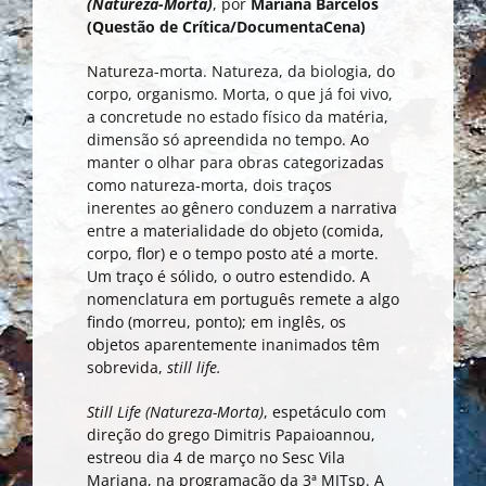
(Natureza-Morta)
, por
Mariana Barcelos
(Questão de Crítica/DocumentaCena)
Natureza-morta. Natureza, da biologia, do
corpo, organismo. Morta, o que já foi vivo,
a concretude no estado físico da matéria,
dimensão só apreendida no tempo. Ao
manter o olhar para obras categorizadas
como natureza-morta, dois traços
inerentes ao gênero conduzem a narrativa
entre a materialidade do objeto (comida,
corpo, flor) e o tempo posto até a morte.
Um traço é sólido, o outro estendido. A
nomenclatura em português remete a algo
findo (morreu, ponto); em inglês, os
objetos aparentemente inanimados têm
sobrevida,
still life.
Still Life (Natureza-Morta)
, espetáculo com
direção do grego Dimitris Papaioannou,
estreou dia 4 de março no Sesc Vila
Mariana, na programação da 3ª MITsp. A