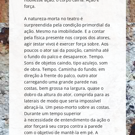
força.
A natureza-morta no teatro é
surpreendida pela condição primordial da
ação. Mesmo na imobilidade. E a contar
pela física presente nos corpos dos atores,
agir (estar vivo) é exercer força sobre. Aos
poucos o ator sai da posição, caminha até
o fundo do palco e desaparece. Tempo.
Sons de objetos caindo, tipo azulejo, som
de obra. Tempo. Caminha do fundo, em
direção à frente do palco, outro ator
carregando uma grande parede nas
costas, bem grossa na largura, quase o
dobro da altura do ator, comprida para as
laterais de modo que seria impossível
abraçá-la. Um peso-morto sobre as costas.
Durante um tempo superior
à necessidade de entendimento da ação o
ator forçará seu corpo contra a parede
com o objetivo de mantê-la em pé. A