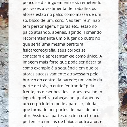
pouco se distinguem entre si, remetendo
por vezes à vestimenta de trabalho, os
atores estão no palco como massa de um
só, bloco de um, coro. Não tem “eu”, não
tem personagem, figuras etc., estão no
palco atuando, apenas, agindo. Tomando
recorrentemente um o lugar do outro no
que seria uma mesma partitura
física/coreografia, seus corpos se
conectam e apresentam-se como único. A
imagem mais forte que pode ser descrita
como exemplo é a sequência em que os
atores sucessivamente atravessam pelo
buraco do centro da parede; um vindo da
parte de trás, o outro “entrando” pela
frente, os desenhos dos corpos revelam o
jogo de quebra-cabeças no qual apenas
um corpo inteiro pode aparecer, ainda
que formado por partes de mais de um
ator. Assim, as partes de cima do tronco
pertence a um, as de baixo a outro ator, e