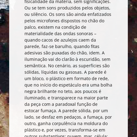
fisicalidade da matéria, sem significações.
Ou se tem sons produzidos pelos objetos,
ou silêncio. Os sons são ainda enfatizados
pelos microfones dispostos no chão do
palco, existem na condição de
materialidade das ondas sonoras –
quando cacos de azulejos caem da
parede, faz-se barulho, quando fitas
adesivas são puxadas do chão, idem. A
iluminação vai do clarão à escuridão, sem
semântica. No cenário, as superfícies são
sólidas, líquidas ou gasosas. A parede é
um bloco, o plástico em formato de rede,
que no início do espetáculo era uma bolha
negra brilhante no teto, aos poucos é
iluminado, e transparece na maior parte
da peça com a paradoxal função de
estocar fumaça. A parede sólida, por um
lado, se desfaz em pedaços, a fumaça, por
outro, ganha corpulência na moldura do
plástico e, por vezes, transforma-se em
outros substantivos: nuvem, mar, célula;