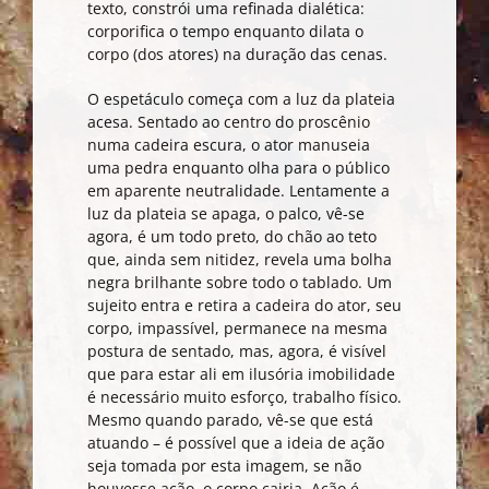
texto, constrói uma refinada dialética:
corporifica o tempo enquanto dilata o
corpo (dos atores) na duração das cenas.
O espetáculo começa com a luz da plateia
acesa. Sentado ao centro do proscênio
numa cadeira escura, o ator manuseia
uma pedra enquanto olha para o público
em aparente neutralidade. Lentamente a
luz da plateia se apaga, o palco, vê-se
agora, é um todo preto, do chão ao teto
que, ainda sem nitidez, revela uma bolha
negra brilhante sobre todo o tablado. Um
sujeito entra e retira a cadeira do ator, seu
corpo, impassível, permanece na mesma
postura de sentado, mas, agora, é visível
que para estar ali em ilusória imobilidade
é necessário muito esforço, trabalho físico.
Mesmo quando parado, vê-se que está
atuando – é possível que a ideia de ação
seja tomada por esta imagem, se não
houvesse ação, o corpo cairia. Ação é