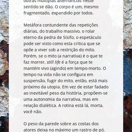
outras múltiplas alternâncias neste
sentido se dão. O corpo é um, mesmo
fragmentado, expandido por todos.
Metáfora contundente das repetições
diárias, do trabalho massivo, o rolar
eterno da pedra de Sísifo, o espetáculo
pode ser visto como esta crítica que se
opõe a viver sob a restrição do mito.
Porém, se o mito (a narrativa) é o que te
faz morrer,
still life
é a força que te
mantém vivo (agindo) em tempo-morto. O
tempo na vida não se configura em
suspensão, fugir do mito, então, está mais
próximo da utopia. Em vez de estar fadado
ao inevitável peso da história, propõem-se
uma autonomia da narrativa, mas em
relação dialética. A rotina está lá, morta,
você não.
O peso da parede sobre as costas dos
atores deixa no máximo um rastro de pó.