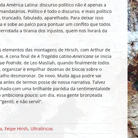
a América Latina: discurso político não é apenas a
andatários. Político é todo o discurso, e mais político
 truncado, fabulado, aparelhado. Para deixar isso
da e sobe ao palco para pontuar um conflito que todos
rrotada a tirania dos injustos, quem nos livrará da
s elementos das montagens de Hirsch, com Arthur de
os. A cena final de
A Tragédia Latino-Americana
se inicia
ua Podrida
, de Leo Maslíah, quando finalmente todos
 organizar e empilhar dezenas de blocos sobre o
balho desmoronar. De novo. Muita água podre vai
a antes de termos posse de nossa narrativa. Talvez
inhado com uma brilhante paródia da sentimentaloide
ão ambiciona pouco: um dia, essa gente bronzeada
ntil, e não servil”.­­­
a
,
Feipe Hirsh
,
Ultralíricos