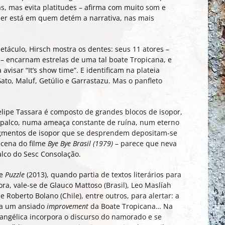
s, mas evita platitudes – afirma com muito som e
der está em quem detém a narrativa, nas mais
etáculo, Hirsch mostra os dentes: seus 11 atores –
s – encarnam estrelas de uma tal boate Tropicana, e
visar “It’s show time”. E identificam na plateia
ato, Maluf, Getúlio e Garrastazu. Mas o panfleto
lipe Tassara é composto de grandes blocos de isopor,
palco, numa ameaça constante de ruína, num eterno
ragmentos de isopor que se desprendem depositam-se
 cena do filme
Bye Bye Brasil (1979)
– parece que neva
lco do Sesc Consolação.
de
Puzzle
(2013), quando partia de textos literários para
ora, vale-se de Glauco Mattoso (Brasil), Leo Maslíah
e Roberto Bolano (Chile), entre outros, para alertar: a
ara um ansiado
improvement
da Boate Tropicana… Na
angélica incorpora o discurso do namorado e se