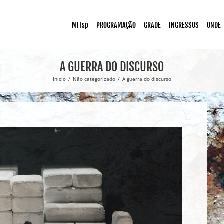
MITsp
PROGRAMAÇÃO
GRADE
INGRESSOS
ONDE
A GUERRA DO DISCURSO
Início
/
Não categorizado
/
A guerra do discurso