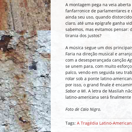
A montagem pega na veia aberta d
fanfarronice de parlamentares e m
ainda seu uso, quando distorcido,
claro, até uma epígrafe ganha vi
sabemos, mas evitamos pensar: de
tirania dos justos?
A música segue um dos principai
Faria na direção musical e arranj
com a desesperançada canção
Ag
se unem para, com muito esforço,
palco, vendo em seguida seu tra
rolar sob a ponte latino-american
por isso, o grand finale é encam
Sabor a Mi
. A letra de Maslíah n
latino-americana será finalmente “ge
Foto de Caio Nigro.
Tags:
A Tragédia Latino-American