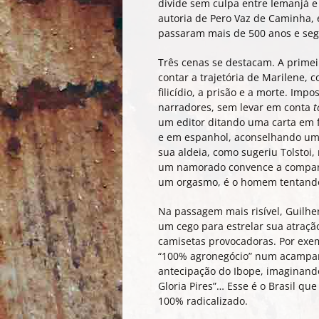
divide sem culpa entre Iemanjá e a
autoria de Pero Vaz de Caminha, 
passaram mais de 500 anos e seg
Três cenas se destacam. A primei
contar a trajetória de Marilene, 
filicídio, a prisão e a morte. Imp
narradores, sem levar em conta
t
um editor ditando uma carta em 
e em espanhol, aconselhando um e
sua aldeia, como sugeriu Tolstoi
um namorado convence a companhei
um orgasmo, é o homem tentando
Na passagem mais risível, Guilh
um cego para estrelar sua atração
camisetas provocadoras. Por exe
“100% agronegócio” num acampam
antecipação do Ibope, imaginand
Gloria Pires”… Esse é o Brasil qu
100% radicalizado.