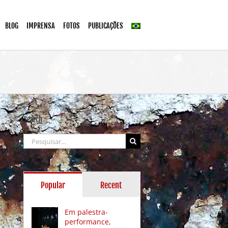
BLOG
IMPRENSA
FOTOS
PUBLICAÇÕES
Search
Buscar
resultados
para:
Popular
Recent
Em palestra-
performance,