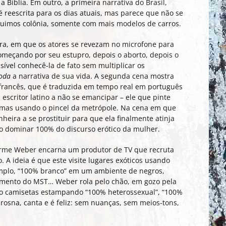
 Bíblia. Em outro, a primeira narrativa do Brasil,
é reescrita para os dias atuais, mas parece que não se
uimos colônia, somente com mais modelos de carros.
ra, em que os atores se revezam no microfone para
começando por seu estupro, depois o aborto, depois o
ossível conhecê-la de fato sem multiplicar os
oda
a narrativa de sua vida. A segunda cena mostra
francês, que é traduzida em tempo real em português
scritor latino a não se emancipar – ele que pinte
, mas usando o pincel da metrópole. Na cena em que
ra a se prostituir para que ela finalmente atinja
 dominar 100% do discurso erótico da mulher.
erme Weber encarna um produtor de TV que recruta
. A ideia é que este visite lugares exóticos usando
mplo, “100% branco” em um ambiente de negros,
ento do MST… Weber rola pelo chão, em gozo pela
o camisetas estampando “100% heterossexual”, “100%
e rosna, canta e é feliz: sem nuanças, sem meios-tons,