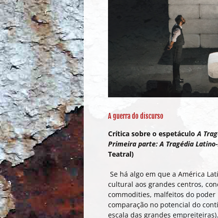
A guerra do discurso
Crítica sobre o espetáculo
A Trag
Primeira parte: A Tragédia Latin
Teatral)
Se há algo em que a América Lat
cultural aos grandes centros, c
commodities, malfeitos do poder 
comparação no potencial do conti
escala das grandes empreiteiras)