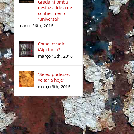
Grada Kilomba
desfaz a ideia de
conhecimento
“universal”
março 26th, 2016
Como invadir
(A)polônia?
março 13th, 2016
“Se eu pudesse,
voltaria hoje”
março 9th, 2016