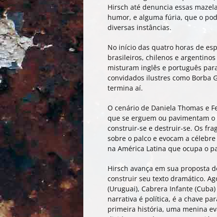
Hirsch até denuncia essas mazela
humor, e alguma fúria, que o po
diversas instâncias.
No início das quatro horas de esp
brasileiros, chilenos e argentino
misturam inglês e português para a
convidados ilustres como Borba G
termina aí.
O cenário de Daniela Thomas e Fe
que se erguem ou pavimentam o 
construir-se e destruir-se. Os f
sobre o palco e evocam a célebre
na América Latina que ocupa o pa
Hirsch avança em sua proposta 
construir seu texto dramático. Ag
(Uruguai), Cabrera Infante (Cuba) 
narrativa é política, é a chave p
primeira história, uma menina ev