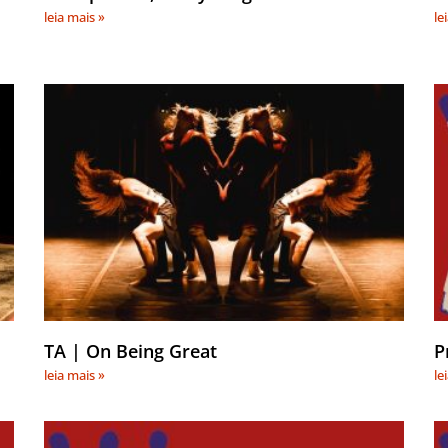
leia mais »
le
TA | On Being Great
P
leia mais »
le