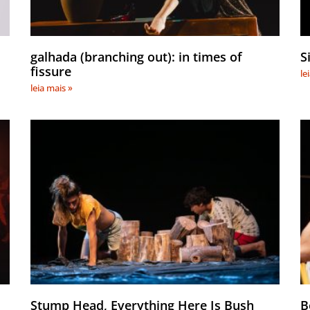
galhada (branching out): in times of
S
fissure
le
leia mais »
Stump Head, Everything Here Is Bush
B