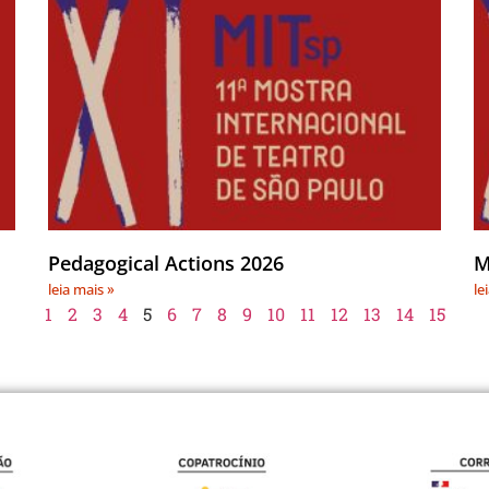
Pedagogical Actions 2026
M
leia mais »
le
1
2
3
4
5
6
7
8
9
10
11
12
13
14
15