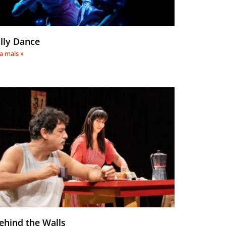
illy Dance
ia mais »
ehind the Walls