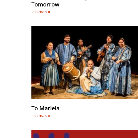
Tomorrow
leia mais »
To Mariela
leia mais »