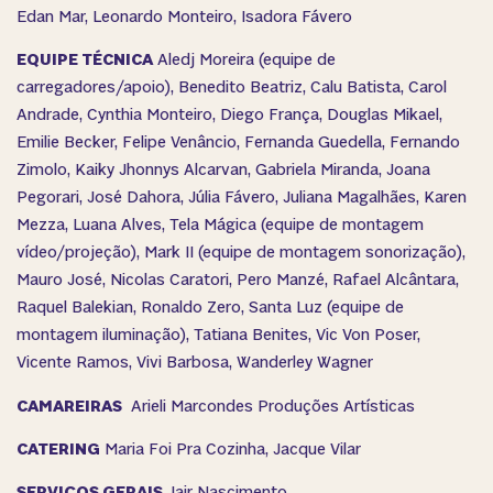
Edan Mar, Leonardo Monteiro, Isadora Fávero
EQUIPE TÉCNICA
Aledj Moreira (equipe de
carregadores/apoio), Benedito Beatriz, Calu Batista,
Carol
Andrade,
Cynthia Monteiro, Diego França, Douglas Mikael,
Emilie Becker, Felipe Venâncio, Fernanda Guedella, Fernando
Zimolo,
Kaiky Jhonnys
Alcarvan, Gabriela Miranda, Joana
Pegorari, José Dahora, Júlia Fávero, Juliana Magalhães, Karen
Mezza, Luana Alves, Tela Mágica (equipe de montagem
vídeo/projeção), Mark II (equipe de montagem sonorização),
Mauro José, Nicolas Caratori, Pero Manzé, Rafael Alcântara,
Raquel Balekian, Ronaldo Zero, Santa Luz (equipe de
montagem iluminação), Tatiana Benites, Vic Von Poser,
Vicente Ramos, Vivi Barbosa, Wanderley Wagner
CAMAREIRAS
Arieli Marcondes Produções Artísticas
CATERING
Maria Foi Pra Cozinha, Jacque Vilar
SERVIÇOS GERAIS
Jair Nascimento