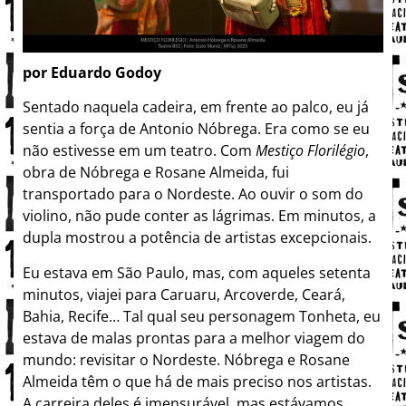
por Eduardo Godoy
Sentado naquela cadeira, em frente ao palco, eu já
sentia a força de Antonio Nóbrega. Era como se eu
não estivesse em um teatro. Com
Mestiço Florilégio
,
obra de Nóbrega e Rosane Almeida, fui
transportado para o Nordeste. Ao ouvir o som do
violino, não pude conter as lágrimas. Em minutos, a
dupla mostrou a potência de artistas excepcionais.
Eu estava em São Paulo, mas, com aqueles setenta
minutos, viajei para Caruaru, Arcoverde, Ceará,
Bahia, Recife… Tal qual seu personagem Tonheta, eu
estava de malas prontas para a melhor viagem do
mundo: revisitar o Nordeste. Nóbrega e Rosane
Almeida têm o que há de mais preciso nos artistas.
A carreira deles é imensurável, mas estávamos