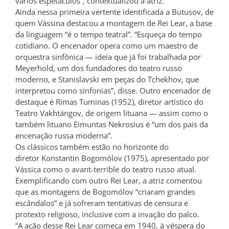
vários espetáculos”, contextualizou a atriz.
Ainda nessa primeira vertente identificada a Butusov, de
quem Vássina destacou a montagem de Rei Lear, a base
da linguagem “é o tempo teatral”. “Esqueça do tempo
cotidiano. O encenador opera como um maestro de
orquestra sinfônica — ideia que já foi trabalhada por
Meyerhold, um dos fundadores do teatro russo
moderno, e Stanislavski em peças do Tchekhov, que
interpretou como sinfonias”, disse. Outro encenador de
destaque é Rimas Tuminas (1952), diretor artístico do
Teatro Vakhtángov, de origem lituana — assim como o
também lituano Eimuntas Nekrosius é “um dos pais da
encenação russa moderna”.
Os clássicos também estão no horizonte do
diretor Konstantin Bogomólov (1975), apresentado por
Vássica como o avant-terrible do teatro russo atual.
Exemplificando com outro Rei Lear, a atriz comentou
que as montagens de Bogomólov “criaram grandes
escândalos” e já sofreram tentativas de censura e
protexto religioso, inclusive com a invação do palco.
“A ação desse Rei Lear começa em 1940, à véspera do