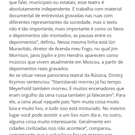
que falei, municipais ou estatais, esse teatro é
absolutamente independente. E trabalha com material
documental de entrevistas gravadas nas ruas com
diferentes representantes da sociedade, mas o texto
não é tão importante, mais importante é como os fatos
e depoimentos são montados, as pausas entre os
depoimentos”, definiu. Nessa mesma linha está Iúri
Muravítski, diretor de Acenda meu Fogo, no qual Jim
Morrison, Janis Joplin e Jimi Hendrix aparecem como
músicos que vivem atualmente em Moscou, a partir de
depoimentos reais gravados.
Ao se situar nesse panorama teatral da Rússica, Dmitry
Krymov sentenciou: “Stanislavski morreu já faz tempo.
Meyerhold também morreu. E muitos encenadores que
eram orgulho da cena russa também já faleceram”. Para
ele, a cena atual naquele país “tem muita coisa muito
boa e muito lixo, e tudo isso está misturado. No mesmo
lugar você pode assistir a um lixo num dia e, no outro,
alguma coisa muito interessante. Geralmente em
cidades civilizadas isso não acontece”, comparou,
comentando que a ocilação se faz ver mesmo nos