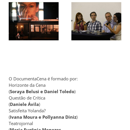
A
contemplação
:
Zonas
e os
o
Liminares:
dispositivos,
a
teatro e cinema
por José A.
Sánchez
O DocumentaCena é formado por:
Horizonte da Cena
(
Soraya Belusi e Daniel Toledo
)
Questão de Crítica
(
Daniele Ávila
)
Satisfeita Yolanda?
(
Ivana Moura e Pollyanna Diniz
)
Teatrojornal
(
Maria Eugênia Menezes