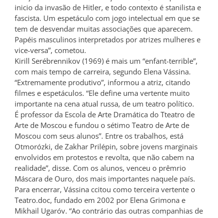
inicio da invasão de Hitler, e todo contexto é stanilista e
fascista. Um espetáculo com jogo intelectual em que se
tem de desvendar muitas associações que aparecem.
Papéis masculinos interpretados por atrizes mulheres e
vice-versa”, cometou.
Kirill Serébrennikov (1969) é mais um “enfant-terrible”,
com mais tempo de carreira, segundo Elena Vássina.
“Extremamente produtivo”, informou a atriz, citando
filmes e espetáculos. “Ele define uma vertente muito
importante na cena atual russa, de um teatro político.
É professor da Escola de Arte Dramática do Tteatro de
Arte de Moscou e fundou o sétimo Teatro de Arte de
Moscou com seus alunos”. Entre os trabalhos, está
Otmorózki, de Zakhar Prilépin, sobre jovens marginais
envolvidos em protestos e revolta, que não cabem na
realidade”, disse. Com os alunos, venceu o prêmrio
Máscara de Ouro, dos mais importantes naquele país.
Para encerrar, Vássina ccitou como terceira vertente o
Teatro.doc, fundado em 2002 por Elena Grimona e
Mikhail Ugaróv. “Ao contrário das outras companhias de