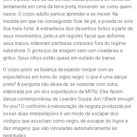
lentamente em cima da terra preta, movendo-se como quem
nasce. O corpo adulto parece aprender a se mexer. Na
medida em que vai conseguindo ficar de pé, a pisada no solo
fica mais forte. A estranheza dos desenhos feitos a partir de
seus movimentos, junto a um registro facial que deforma
seus traços, elaboram partituras corporais fora do regime
naturalista. O grotesco da imagem vem com risadarias e
gritos. Seus olhos estão quase em estado de transe.
O corpo preto se balança desejando romper com as
expectativas em torno do signo negro:
o que é uma dança
preta?
A pergunta não deixa de se conectar com outra,
elaborada por um dos espetáculos da MITbr,
Eles fazem
dança contemporânea
, de Leandro Souza:
Am I Black enough
for you?
O confronto à mensuração da negrura produzida por
essas duas interpelações é um modo de escapar dos
códigos que associam como negro, de escapar do
logos
e
das imagens que são vinculadas automaticamente às
negritudes.