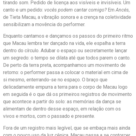
tirando som. Pedido de licença aos visíveis e invisíveis. Um
canto e um pedido:
vocês podem cantar comigo?
Em
Ancés
,
de Tieta Macau, a vibração sonora e a crença na coletividade
sensibilizam a movência do performer.
Enquanto cantamos e dançamos os passos do primeiro ritmo
que Macau lembra ter dançado na vida, ele espalha a terra
dentro do círculo. Adubar o espaço ou secretamente lançar
um segredo: o tempo se dilata até que todos parem o canto.
De perto da terra preta, acompanhamos um movimento de
retorno: o performer passa a colocar o material em cima de
si mesmo, enterrando-se no espaço. O braço que
delicadamente empurra a terra para o corpo de Macau logo
em seguida é o que dá os primeiros registros de movimento
que acontece a partir do solo: as memórias da dança se
alimentam de dentro desse espaço, em relação com os
vivos e mortos, com o passado e presente.
Fora de um registro mais legível, que se embaça mais ainda
com o pouco uso da luz cênica, Macau passa a se contorcer