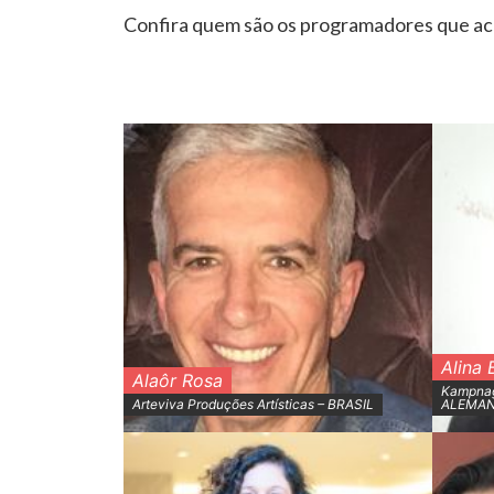
Confira quem são os programadores que aco
Alina
Alaôr Rosa
Kampnage
Arteviva Produções Artísticas – BRASIL
ALEMA