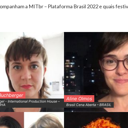
mpanham a MITbr – Plataforma Brasil 2022 e quais festiv
 Buchberger
Aline Olmos
l - International Production House –
NHA
Brasil Cena Aberta – BRASIL