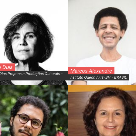
a Dias
Marcos Alexandre
ias Projetos e Produções Culturais –
nstituto Odeon / FIT-BH - BRASIL