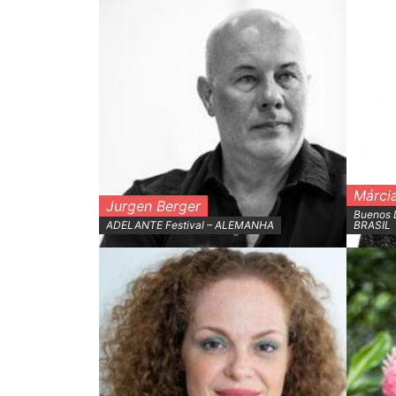
Márci
Jurgen Berger
Buenos D
ADELANTE Festival – ALEMANHA
BRASIL