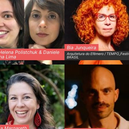
Bia Junqueira
elena Polistchuk & Daniele
Arquitetura do Efêmero / TEMPO_Festiv
na Lima
BRASIL
ia Margareth