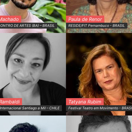
Machado
Paula de Renor
CONTRO DE ARTES (BA) – BRASIL
RESIDE/FIT Pernambuco - BRASIL
 Rambaldi
Tatyana Rubim
 Internacional Santiago a Mil – CHILE
Festival Teatro em Movimento - BRAS