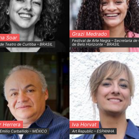
Grazi Medrado
na Soar
Festival de Arte Negra – Secretaria de
 de Teatro de Curitiba – BRASIL
de Belo Horizonte - BRASIL
r Herrera
Iva Horvat
 Emilio Carballido – MÉXICO
Art Republic – ESPANHA