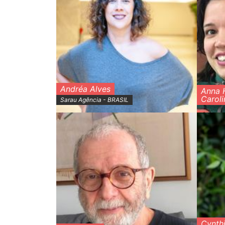
Andréa Alves
Anna H
Caroli
Sarau Agência - BRASIL
Cynth