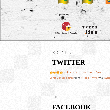
RECENTES
TWITTER
twitter.com/LowriEvans/sta…
Cerca 9 meses atraz
from
MITsp's Twitter
via
Twitt
LIKE
FACEBOOK