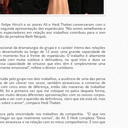
o Felipe Hirsch e os atores Ali e Hedi Thabet conversaram com o
 a segunda apresentação dos espetáculos
“Nós somos semelhantes a
s espectadores em relação aos trabalhos contribuiu para o tom
o da jornalista Beth Néspoli.
mocional da dramaturgia do grupo e o caráter íntimo das relações
am desenvolvido ao longo de 12 anos uma grande capacidade de
m momento fica à frente do espetáculo. O trabalho é altamente
ada com muita sutileza e delicadeza, na qual trios e duos se
essa capacidade de virtuose que eles têm é simplesmente uma
mente emocional”, reflete o diretor curitibano.
uída pelo grupo nos dois trabalhos, a ausência de uma das perna
ia de um câncer nos ossos, também atravessou a conversa de
 com cinco anos de diferença, então são maneiras de trabalhar
Ali,
foi a primeira vez que me coloquei no palco daquela forma,
mos muito dessas diferentes aproximações com os nossos corpos.
ada a ver com a questão da deficiência, claro que ela está ali, mas
s sobre o amor”, compara Hedi Thabet.
sca pela sinceridade nos trabalhos da companhia. “O que nos
chegar ao que realmente somos”, diz Ali. E Hedi completa: “Deve
os atravessa e na relação com os meus companheiros. É isso que