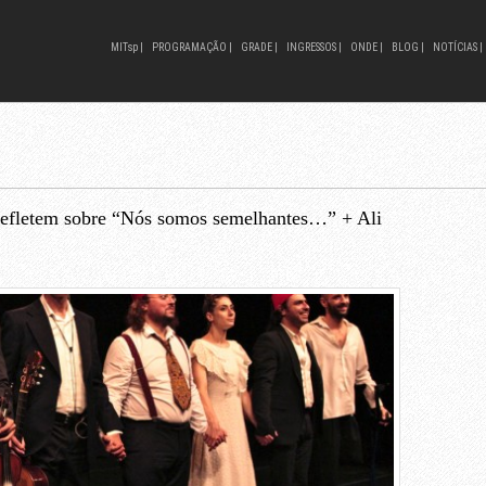
MITsp |
PROGRAMAÇÃO |
GRADE |
INGRESSOS |
ONDE |
BLOG |
NOTÍCIAS |
refletem sobre “Nós somos semelhantes…” + Ali