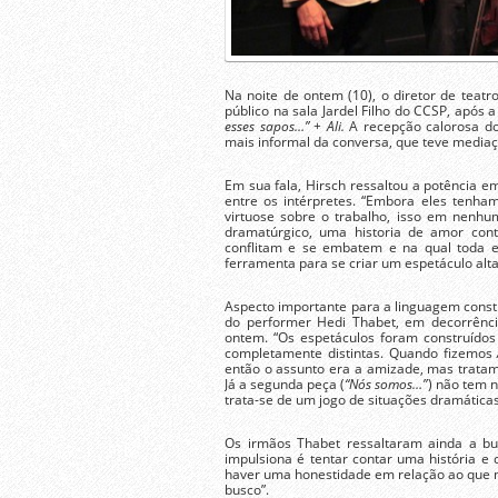
Na noite de ontem (10), o diretor de teatr
público na sala Jardel Filho do CCSP, após
esses sapos…” + Ali.
A
recepção calorosa do
mais informal da conversa, que teve mediaçã
Em sua fala, Hirsch ressaltou a potência e
entre os intérpretes. “Embora eles tenh
virtuose sobre o trabalho, isso em nenhu
dramatúrgico, uma historia de amor cont
conflitam e se embatem e na qual toda 
ferramenta para se criar um espetáculo alta
Aspecto importante para a linguagem constr
do performer Hedi Thabet, em decorrênc
ontem. “Os espetáculos foram construídos
completamente distintas. Quando fizemos
então o assunto era a amizade, mas trata
Já a segunda peça (
“Nós somos…”
) não tem n
trata-se de um jogo de situações dramática
Os irmãos Thabet ressaltaram ainda a bu
impulsiona é tentar contar uma história e 
haver uma honestidade em relação ao que n
busco”.