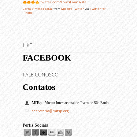
twitter.com/LowriEvans/sta…
Cerca 9 meses atraz
from
MITsp's Twitter
via
Twitter for
iPhone
LIKE
FACEBOOK
FALE CONOSCO
Contatos
MITsp - Mostra Internacional de Teatro de São Paulo
secretaria@mitsp.org
Perfis Sociais