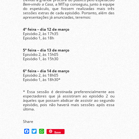
Bem-vindo a Casa
, a MITsp conseguiu, junto à equipe
do espetáculo, que fossem realizadas mais três
sessões extras de cada episódio. Portanto, além das
apresentações já anunciadas, teremos:
4ª feira – dia 12 de março
Episódio 2, às 17h35
Episódio 1, às 18h
5ª feira – dia 13 de março
Episódio 2, às 15h05
Episódio 1, às 15h30
6ª feira – dia 14 de março
Episódio 2, às 18h05
Episódio 1, às 18h30*
* Essa sessão é destinada preferencialmente aos
espectadores que já assistiram ao episódio 2 ou
àqueles que possam abdicar de assistir ao segundo
episódio, pois não haverá mais sessões após essa
última.
Share
Facebook
Twitter
WhatsApp
Save