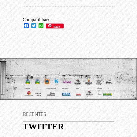
Compartilhar:
Facebook
Twitter
WhatsApp
Save
RECENTES
TWITTER