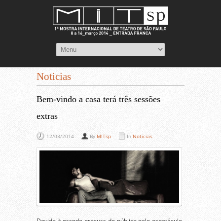
Noticias
Bem-vindo a casa terá três sessões
extras
12/03/2014
By
MITsp
In
Noticias
Devido à grande procura do público pelo espetáculo