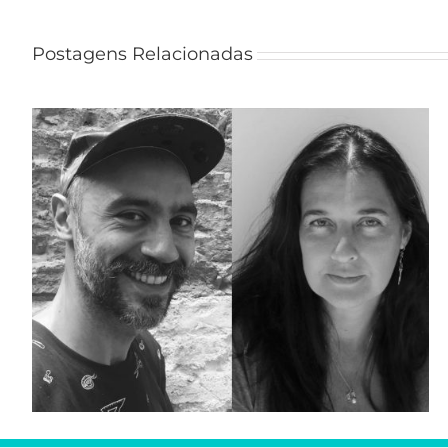
Postagens Relacionadas
Imigrantes e refugiados participam de roda
de conversa na Oficina Cultural Oswald de
Andrade