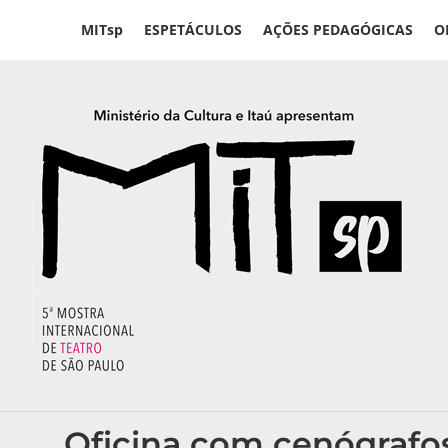
Ir
MITsp
ESPETÁCULOS
AÇÕES PEDAGÓGICAS
O
para
o
conteúdo
Oficina com cenógrafos